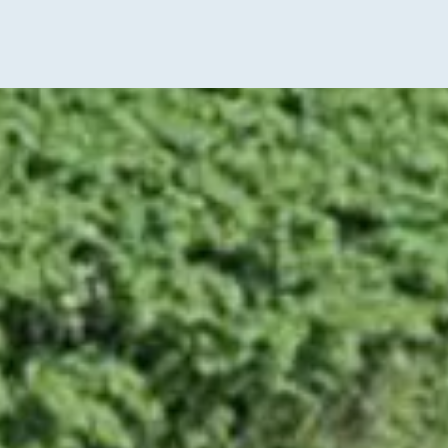
Recruit
採用情報
明治コンサルタントは、探究心が強くコツコツまじめに
取り組める方、熱意に満ち溢れた方、人に寄り添いサポ
ートする力に長けている方など、いろんなタイプの方を
歓迎いたします。
自然と向き合い、自然を守り、人と自然をつなぐ「建設
コンサルタント」というお仕事にご興味のある方は、私
たちと一緒に社会に役立つお仕事をしてみませんか？
採用情報TOPへ