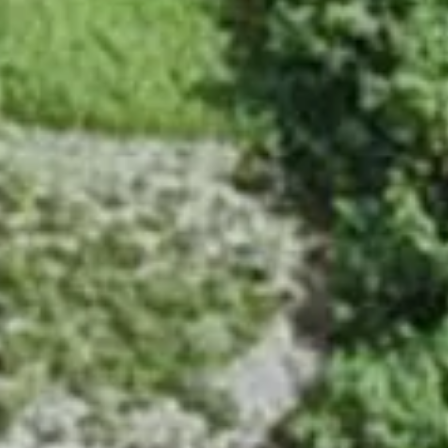
学会発表・論文一覧
News
お知らせ
お知らせ一覧
2026.07.21
NEXCO東日本株式会社 北海道支社 北広島管理事務所より事務
所長表彰状を授与されました
2026.07.14
【1Day職場体験】の募集について
2026.07.14