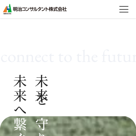
expand_more
会社情報
expand_more
事業紹介
nect to the future.
expand_more
製品紹介
expand_more
技術情報
未来へ
未来を
expand_more
採用情報
グループ会社採用情報
お知らせ