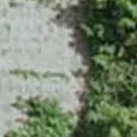
1Hour！業界研究プログラム（Web）
Contact
お問い合わせ
011-552-0122
call
月-金 9:00-17:30（祝祭日・夏季・年末年始休暇除く）
email
メールでのお問い合わせ