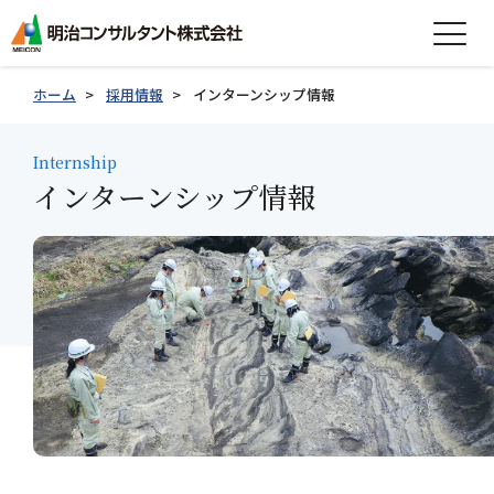
expand_more
会社情報
ホーム
採用情報
インターンシップ情報
expand_more
事業紹介
Internship
インターンシップ情報
expand_more
製品紹介
expand_more
技術情報
expand_more
採用情報
グループ会社採用情報
お知らせ