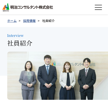
expand_more
会社情報
ホーム
採用情報
社員紹介
expand_more
事業紹介
Interview
社員紹介
expand_more
製品紹介
expand_more
技術情報
expand_more
採用情報
グループ会社採用情報
お知らせ