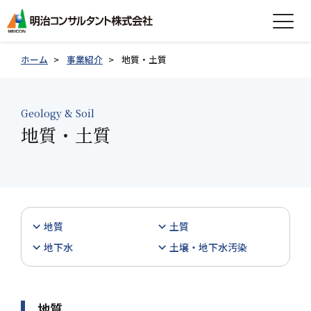
expand_more
会社情報
ホーム
事業紹介
地質・土質
expand_more
事業紹介
Geology & Soil
expand_more
地質・土質
製品紹介
expand_more
技術情報
expand_more
採用情報
地質
土質
グループ会社採用情報
地下水
土壌・地下水汚染
お知らせ
地質