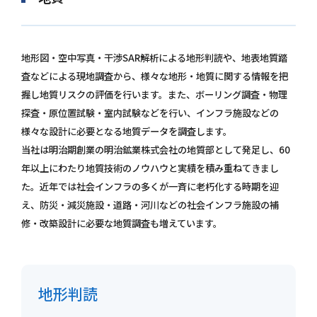
個人情報保護方針
お問い合わせ
地形図・空中写真・干渉SAR解析による地形判読や、地表地質踏
査などによる現地調査から、様々な地形・地質に関する情報を把
握し地質リスクの評価を行います。また、ボーリング調査・物理
探査・原位置試験・室内試験などを行い、インフラ施設などの
様々な設計に必要となる地質データを調査します。
当社は明治期創業の明治鉱業株式会社の地質部として発足し、60
年以上にわたり地質技術のノウハウと実績を積み重ねてきまし
た。近年では社会インフラの多くが一斉に老朽化する時期を迎
え、防災・減災施設・道路・河川などの社会インフラ施設の補
修・改築設計に必要な地質調査も増えています。
地形判読