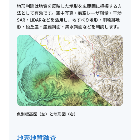
地形判読は地質を反映した地形を広範囲に把握する方
法として有効です。空中写真・航空レーザ測量・干渉
SAR・LiDARなどを活用し、地すべり地形・崩壊跡地
形・段丘崖・崖錐斜面・集水斜面などを判読します。
色別標高図（左）と地形図（右）
地表地質踏査