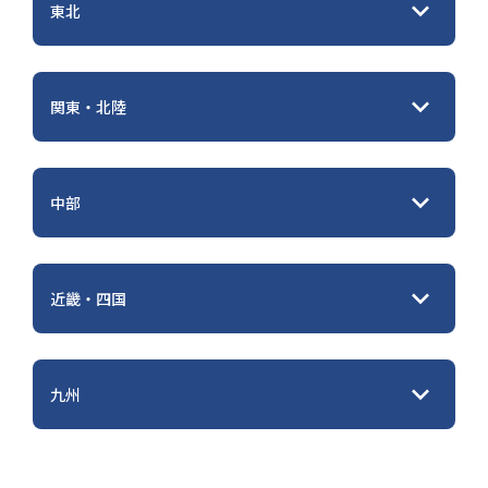
個人情報保護方針
東北
お問い合わせ
関東・北陸
中部
近畿・四国
九州