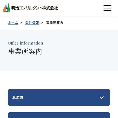
expand_more
会社情報
ホーム
会社情報
事業所案内
expand_more
事業紹介
Office information
expand_more
事業所案内
製品紹介
expand_more
技術情報
expand_more
採用情報
グループ会社採用情報
北海道
お知らせ