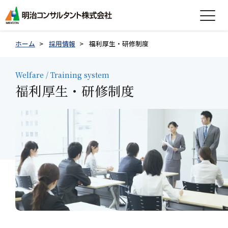
expand_more
会社情報
ホーム
採用情報
福利厚生・研修制度
expand_more
事業紹介
Welfare / Training system
福利厚生・研修制度
expand_more
製品紹介
expand_more
技術情報
expand_more
採用情報
グループ会社採用情報
お知らせ