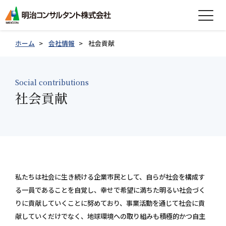
expand_more
会社情報
ホーム
会社情報
社会貢献
expand_more
事業紹介
Social contributions
expand_more
社会貢献
製品紹介
expand_more
技術情報
expand_more
採用情報
グループ会社採用情報
私たちは社会に生き続ける企業市民として、自らが社会を構成す
る一員であることを自覚し、幸せで希望に満ちた明るい社会づく
お知らせ
りに貢献していくことに努めており、事業活動を通じて社会に貢
献していくだけでなく、地球環境への取り組みも積極的かつ自主