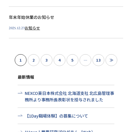
年末年始休業のお知らせ
お知らせ
2025.12.23
1
2
3
4
5
…
13
≫
最新情報
NEXCO東日本株式会社 北海道支社 北広島管理事
務所より事務所長表彰状を授与されました
【1Day職場体験】の募集について
1Hour！業界研究プログラム（Web）