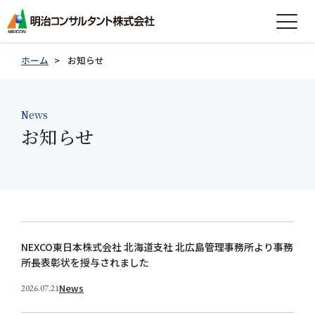
expand_more
会社情報
ホーム
お知らせ
expand_more
事業紹介
News
expand_more
お知らせ
製品紹介
expand_more
技術情報
expand_more
採用情報
グループ会社採用情報
NEXCO東日本株式会社 北海道支社 北広島管理事務所より事務
所長表彰状を授与されました
お知らせ
News
2026.07.21