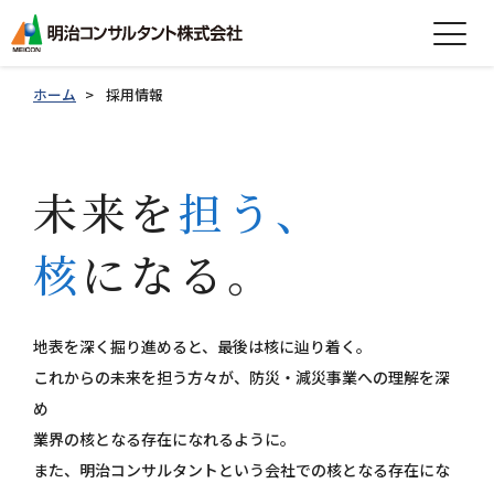
expand_more
会社情報
ホーム
採用情報
expand_more
事業紹介
未来を
担う、
expand_more
製品紹介
核
になる。
expand_more
技術情報
expand_more
採用情報
地表を深く掘り進めると、最後は核に辿り着く。
これからの未来を担う方々が、防災・減災事業への理解を深
グループ会社採用情報
め
お知らせ
業界の核となる存在になれるように。
また、明治コンサルタントという会社での核となる存在にな