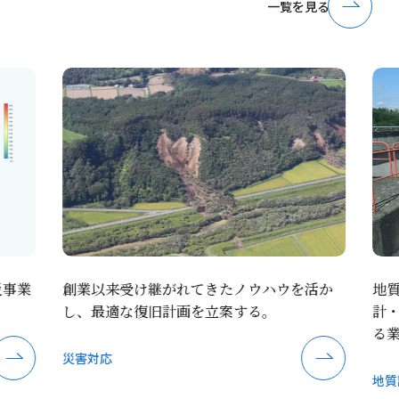
一覧を見る
業
創業以来受け継がれてきたノウハウを活か
地質を
し、最適な復旧計画を立案する。
計・施
る業務
災害対応
地質調