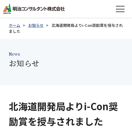
expand_more
会社情報
ホーム
お知らせ
北海道開発局よりi-Con奨励賞を授与され
ました
expand_more
事業紹介
expand_more
News
製品紹介
お知らせ
expand_more
技術情報
expand_more
採用情報
グループ会社採用情報
北海道開発局よりi-Con奨
励賞を授与されました
お知らせ