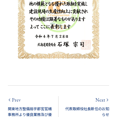
Prev
Next
arrow_back_ios
arrow_forward_ios
関東地方整備局宇都宮営繕
代表取締役社長新任のお知
事務所より優良業務及び優
らせ