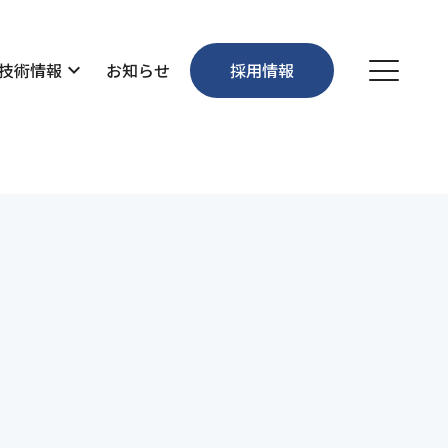
技術情報
expand_more
お知らせ
採用情報
個人情報保護方針
お問い合わせ
沿革
維持管理・環境
先輩社員の声
事