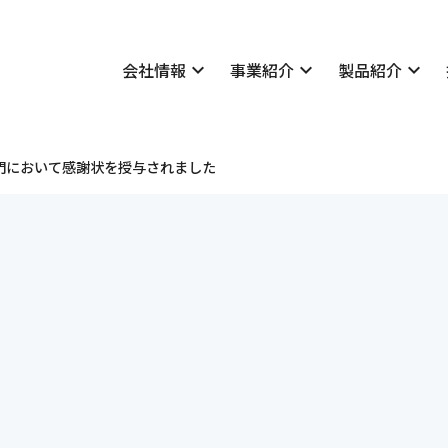
会社情報
expand_more
事業紹介
expand_more
製品紹介
expand_more
技術情報
いさつ
表彰実績
概要
学会発表・論文一覧
門において感謝状を授与されました
理念
採用情報
所案内
私たちについて
マネジメントシステム
社長メッセージ・座談会
公告
社員紹介
貢献
先輩社員の声
会社概要
地質・土質
Merex-D
学会発表・論文一覧
社長メッセージ・座談会
経営理念
設計
Dr.Clip
社員紹介
明治コンサルタントの仕
福利厚生・研修制度
・減災
新卒者採用について
・土質
キャリア採用について