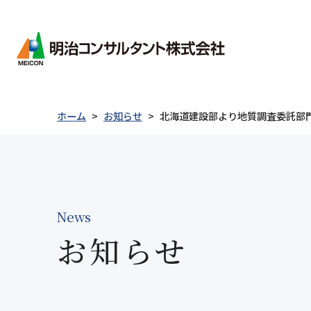
会社情報
ごあ
会社
ホーム
お知らせ
北海道建設部より地質調査委託部
経営
会社情報
事業紹介
製品紹介
技術情報
採用情報
沿革
事業
新卒者採用について
統合
キャリア採用について
電子
News
採用に関するお問い合わせ
社会
お知らせ
ごあいさつ
防災・減災
Merex-CR
表彰実績
私たちについて
事業紹介
防災
地質