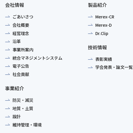
会社情報
製品紹介
ごあいさつ
Merex-CR
会社概要
Merex-D
経営理念
Dr.Clip
沿革
技術情報
事業所案内
統合マネジメントシステム
表彰実績
電子公告
学会発表・論文一覧
社会貢献
事業紹介
防災・減災
地質・土質
設計
維持管理・環境