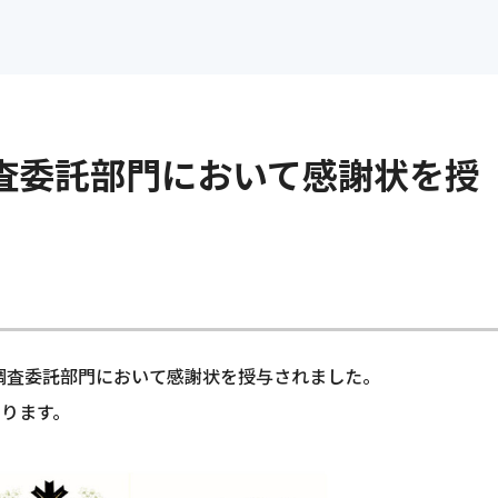
インターンシップ情報
管理・環境
よくある質問
採用に関するお問い合わ
統合マネジメントシステム
電子公告
の仕事
福利厚生・研修制度
インターンシッ
グループ会社採用情報
-CR
査委託部門において感謝状を授
-D
お知らせ
p
質調査委託部門において感謝状を授与されました。
ります。