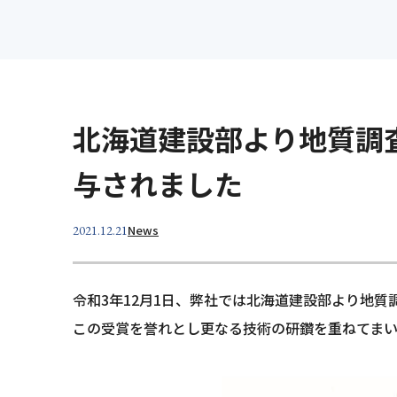
設計
維持
製品紹介
事業所案内
明治コンサルタント
Merex
北海道建設部より地質調
Merex
Dr.Cli
与されました
News
2021.12.21
令和3年12月1日、弊社では北海道建設部より地
この受賞を誉れとし更なる技術の研鑽を重ねてまい