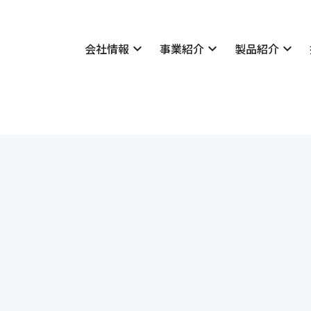
会社情報
expand_more
事業紹介
expand_more
製品紹介
expand_more
技術情報
いさつ
表彰実績
概要
学会発表・論文一覧
理念
採用情報
所案内
私たちについて
マネジメントシステム
社長メッセージ・座談会
公告
社員紹介
貢献
先輩社員の声
会社概要
地質・土質
Merex-D
学会発表・論文一覧
社長メッセージ・座談会
経営理念
設計
Dr.Clip
社員紹介
明治コンサルタントの仕
福利厚生・研修制度
・減災
新卒者採用について
・土質
キャリア採用について