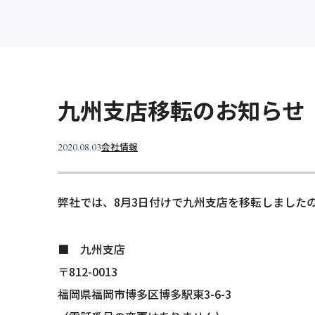
設計
維持
製品紹介
事業所案内
明治コンサルタント
Merex
九州支店移転のお知らせ
Merex
Dr.Cli
会社情報
2020.08.03
弊社では、8月3日付けで九州支店を移転しました
■ 九州支店
〒812-0013
福岡県福岡市博多区博多駅東3-6-3