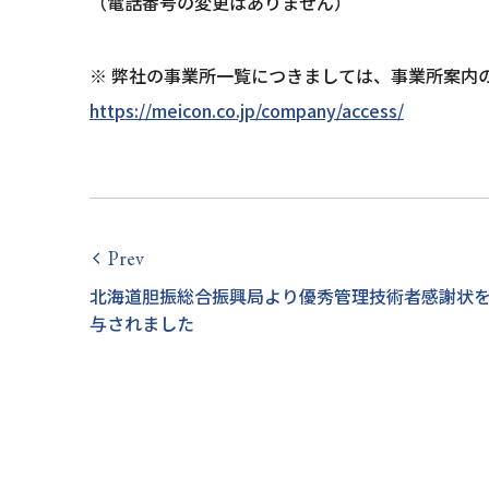
（電話番号の変更はありません）
※ 弊社の事業所一覧につきましては、事業所案内
https://meicon.co.jp/company/access/
Prev
arrow_back_ios
北海道胆振総合振興局より優秀管理技術者感謝状
与されました