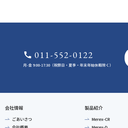
011-552-0122
call
月-金 9:00-17:30（祝祭日・夏季・年末年始休暇除く）
会社情報
製品紹介
ごあいさつ
Merex-CR
会社概要
Merex-D