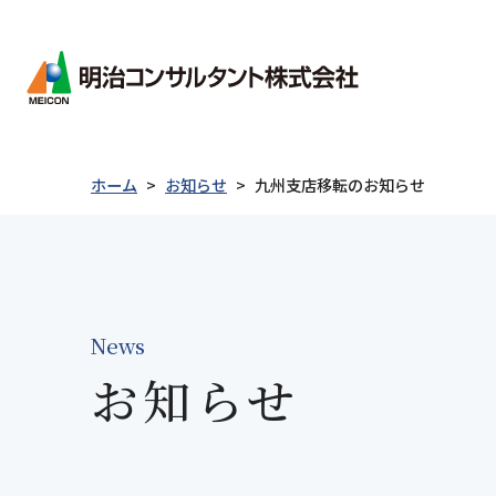
会社情報
ごあ
会社
ホーム
お知らせ
九州支店移転のお知らせ
経営
会社情報
事業紹介
製品紹介
技術情報
採用情報
沿革
事業
新卒者採用について
統合
キャリア採用について
電子
News
採用に関するお問い合わせ
社会
お知らせ
ごあいさつ
防災・減災
Merex-CR
表彰実績
私たちについて
事業紹介
防災
地質