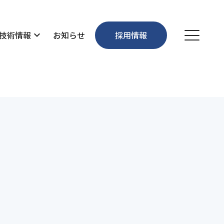
技術情報
expand_more
お知らせ
採用情報
個人情報保護方針
お問い合わせ
沿革
維持管理・環境
先輩社員の声
事