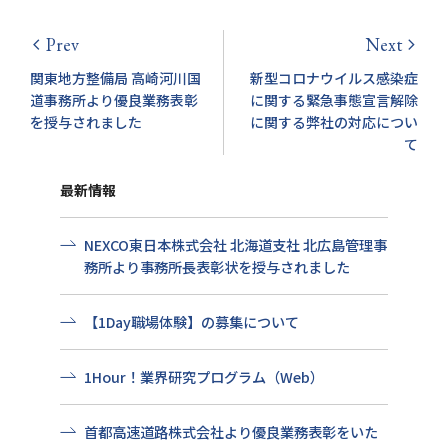
Prev
Next
arrow_back_ios
arrow_forward_ios
関東地方整備局 高崎河川国
新型コロナウイルス感染症
道事務所より優良業務表彰
に関する緊急事態宣言解除
を授与されました
に関する弊社の対応につい
て
最新情報
NEXCO東日本株式会社 北海道支社 北広島管理事
務所より事務所長表彰状を授与されました
【1Day職場体験】の募集について
1Hour！業界研究プログラム（Web）
首都高速道路株式会社より優良業務表彰をいた