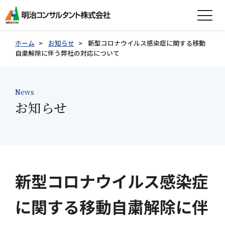
expand_more
会社情報
ホーム
お知らせ
新型コロナウイルス感染症に関する移動
自粛解除に伴う弊社の対応について
expand_more
事業紹介
expand_more
News
製品紹介
お知らせ
expand_more
技術情報
expand_more
採用情報
グループ会社採用情報
新型コロナウイルス感染症
に関する移動自粛解除に伴
お知らせ