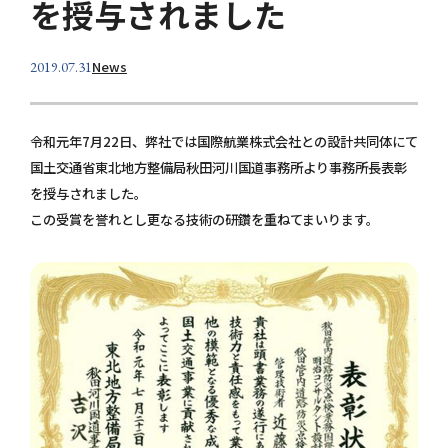
を授与されました
個人情報保護方針
お問い合わせ
News
2019.07.31
令和元年7月22日、弊社では国際航業株式会社との設計共同体にて
国土交通省東北地方整備局秋田河川国道事務所より事務所長表彰
を授与されました。
この受賞を誉れとし更なる技術の研鑽を重ねてまいります。