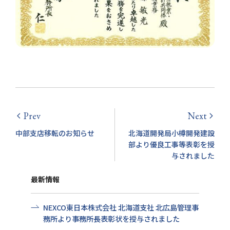
Prev
Next
arrow_back_ios
arrow_forward_ios
中部支店移転のお知らせ
北海道開発局小樽開発建設
部より優良工事等表彰を授
与されました
最新情報
NEXCO東日本株式会社 北海道支社 北広島管理事
務所より事務所長表彰状を授与されました