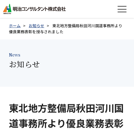
expand_more
会社情報
ホーム
お知らせ
東北地方整備局秋田河川国道事務所より
優良業務表彰を授与されました
expand_more
事業紹介
expand_more
News
製品紹介
お知らせ
expand_more
技術情報
expand_more
採用情報
グループ会社採用情報
東北地方整備局秋田河川国
道事務所より優良業務表彰
お知らせ