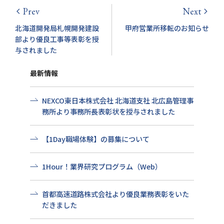
Prev
Next
arrow_back_ios
arrow_forward_ios
北海道開発局札幌開発建設
甲府営業所移転のお知らせ
部より優良工事等表彰を授
与されました
最新情報
NEXCO東日本株式会社 北海道支社 北広島管理事
務所より事務所長表彰状を授与されました
【1Day職場体験】の募集について
1Hour！業界研究プログラム（Web）
首都高速道路株式会社より優良業務表彰をいた
だきました