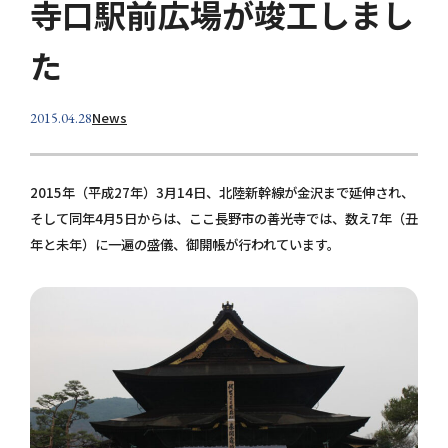
寺口駅前広場が竣工しまし
個人情報保護方針
た
お問い合わせ
News
2015.04.28
2015年（平成27年）3月14日、北陸新幹線が金沢まで延伸され、
そして同年4月5日からは、ここ長野市の善光寺では、数え7年（丑
年と未年）に一遍の盛儀、御開帳が行われています。