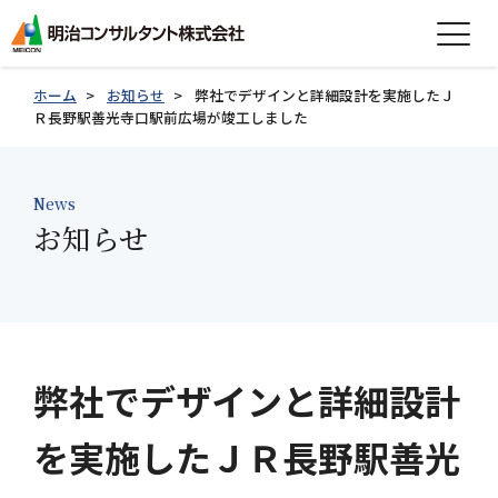
expand_more
会社情報
ホーム
お知らせ
弊社でデザインと詳細設計を実施したＪ
Ｒ長野駅善光寺口駅前広場が竣工しました
expand_more
事業紹介
expand_more
News
製品紹介
お知らせ
expand_more
技術情報
expand_more
採用情報
グループ会社採用情報
弊社でデザインと詳細設計
を実施したＪＲ長野駅善光
お知らせ