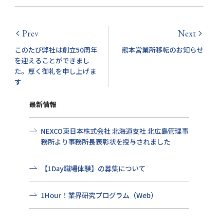
Prev
Next
arrow_back_ios
arrow_forward_ios
このたび弊社は創立50周年
熊本営業所移転のお知らせ
を迎えることができまし
た。厚く御礼を申し上げま
す
最新情報
NEXCO東日本株式会社 北海道支社 北広島管理事
務所より事務所長表彰状を授与されました
【1Day職場体験】の募集について
1Hour！業界研究プログラム（Web）