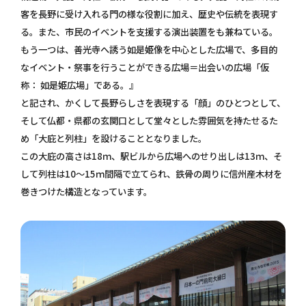
客を長野に受け入れる門の様な役割に加え、歴史や伝統を表現す
る。また、市民のイベントを支援する演出装置をも兼ねている。
もう一つは、善光寺へ誘う如是姫像を中心とした広場で、多目的
なイベント・祭事を行うことができる広場＝出会いの広場「仮
称： 如是姫広場」である。』
と記され、かくして長野らしさを表現する「顔」のひとつとして、
そして仏都・県都の玄関口として堂々とした雰囲気を持たせるた
め「大庇と列柱」を設けることとなりました。
この大庇の高さは18ｍ、駅ビルから広場へのせり出しは13ｍ、そ
して列柱は10～15ｍ間隔で立てられ、鉄骨の周りに信州産木材を
巻きつけた構造となっています。