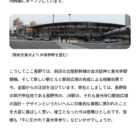
同時期にオープンしています。
（駅前交差点よりJR長野駅を望む）
こうしてここ長野では、前述の北陸新幹線の金沢延伸と善光寺御
開帳、そして新しい駅ビルと駅前広場の完成による相乗効果で
今、全国からの注目を浴びています。弊社としましては、長野県
の県庁所在地である長野市の、JR駅の、それも善光寺口駅前広場
の設計・デザインというたいへんに印象的な業務に携われたこと
を大変に喜ばしく思い、竣工となった今は感慨ひとしおです。皆
様も「牛に引かれて善光寺参り」などいかがでしょうか。