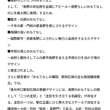
●長野らしい三つのおもてなし
として、「長野の存在感を全国にアピール＝長野らしいおもてなし
の心を最大限に表現」するため、
■歴史・伝統のおもてなし
～千年の都・門前の都長野を感じさせるデザイン
■格調の高いおもてなし
～国際都市・県都長野にふさわしい魅力と品格をそなえたデザイ
ン
■市民の真心のおもてなし
～自然と観光そして心の都市長野を支える市民の力を活かす場の
デザイン
と提言されました。
さらに提言書の「おもてなしの構図、駅前広場の主な施設構成概
念」では、
『善光寺口駅前広場の景観デザインには、長野のおもてなしの顔
として「二つの主役」と「主役を引き立てる名脇役」が存在す
る。主役の一つは、駅広正面にひと際大きなスケールで存在する
構造物＝大庇・列柱「仮称： 長野門」である。大庇・列柱は来訪