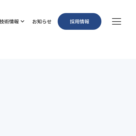
技術情報
expand_more
お知らせ
採用情報
個人情報保護方針
お問い合わせ
沿革
維持管理・環境
先輩社員の声
事