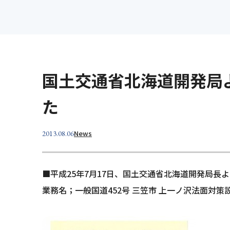
設計
維持
製品紹介
事業所案内
明治コンサルタント
Merex
国土交通省北海道開発局
Merex
Dr.Cli
た
News
2013.08.06
■平成25年7月17日、国土交通省北海道開発局長
業務名；一般国道452号 三笠市 上一ノ沢法面対策