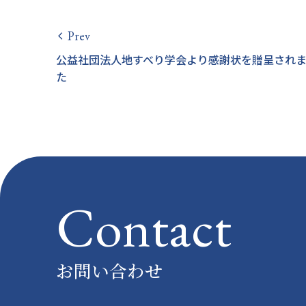
Prev
arrow_back_ios
公益社団法人地すべり学会より感謝状を贈呈され
た
Contact
お問い合わせ