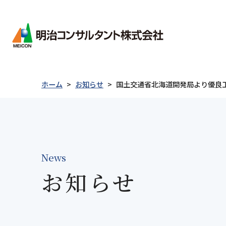
会社情報
ごあ
会社
ホーム
お知らせ
国土交通省北海道開発局より優良
経営
会社情報
事業紹介
製品紹介
技術情報
採用情報
沿革
事業
新卒者採用について
統合
キャリア採用について
電子
News
採用に関するお問い合わせ
社会
お知らせ
ごあいさつ
防災・減災
Merex-CR
表彰実績
私たちについて
事業紹介
防災
地質