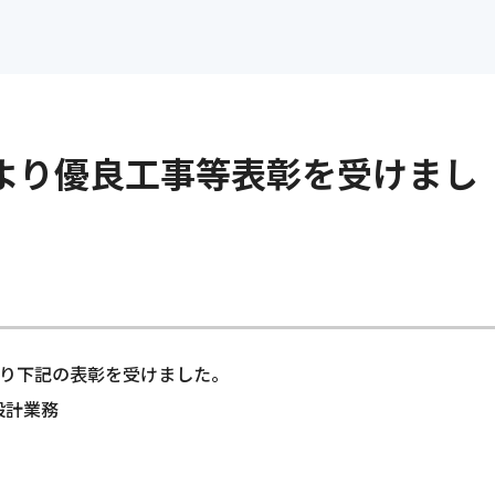
インターンシップ情報
管理・環境
よくある質問
採用に関するお問い合わ
統合マネジメントシステム
電子公告
の仕事
福利厚生・研修制度
インターンシッ
グループ会社採用情報
-CR
より優良工事等表彰を受けまし
-D
お知らせ
p
より下記の表彰を受けました。
設計業務