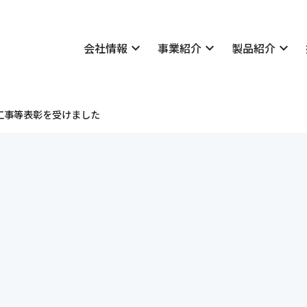
会社情報
expand_more
事業紹介
expand_more
製品紹介
expand_more
技術情報
いさつ
表彰実績
概要
学会発表・論文一覧
工事等表彰を受けました
理念
採用情報
所案内
私たちについて
マネジメントシステム
社長メッセージ・座談会
公告
社員紹介
貢献
先輩社員の声
会社概要
地質・土質
Merex-D
学会発表・論文一覧
社長メッセージ・座談会
経営理念
設計
Dr.Clip
社員紹介
明治コンサルタントの仕
福利厚生・研修制度
・減災
新卒者採用について
・土質
キャリア採用について