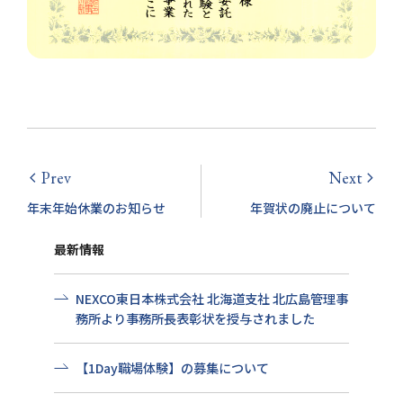
Prev
Next
arrow_back_ios
arrow_forward_ios
年末年始休業のお知らせ
年賀状の廃止について
最新情報
NEXCO東日本株式会社 北海道支社 北広島管理事
務所より事務所長表彰状を授与されました
【1Day職場体験】の募集について