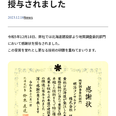
授与されました
個人情報保護方針
お問い合わせ
News
2023.12.18
令和5年12月18日、弊社では北海道建設部より地質調査委託部門
において感謝状を授与されました。
この受賞を誉れとし更なる技術の研鑽を重ねてまいります。