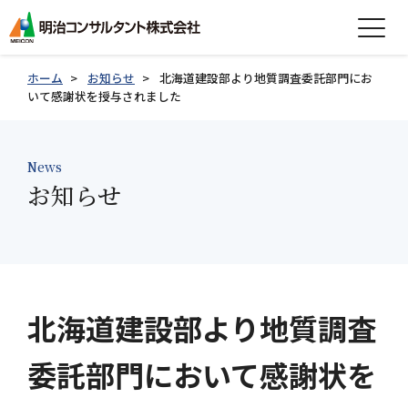
expand_more
会社情報
ホーム
お知らせ
北海道建設部より地質調査委託部門にお
いて感謝状を授与されました
expand_more
事業紹介
expand_more
News
製品紹介
お知らせ
expand_more
技術情報
expand_more
採用情報
グループ会社採用情報
北海道建設部より地質調査
委託部門において感謝状を
お知らせ