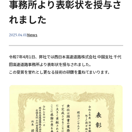
事務所より表彰状を授与さ
個人情報保護方針
れました
お問い合わせ
News
2025.04.01
令和7年4月1日、弊社では西日本高速道路株式会社 中国支社 千代
田高速道路事務所より表彰状を授与されました。
この受賞を誉れとし更なる技術の研鑽を重ねてまいります。