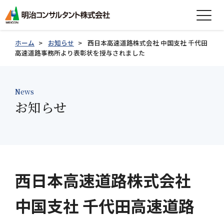
expand_more
会社情報
ホーム
お知らせ
西日本高速道路株式会社 中国支社 千代田
高速道路事務所より表彰状を授与されました
expand_more
事業紹介
expand_more
News
製品紹介
お知らせ
expand_more
技術情報
expand_more
採用情報
グループ会社採用情報
西日本高速道路株式会社
中国支社 千代田高速道路
お知らせ