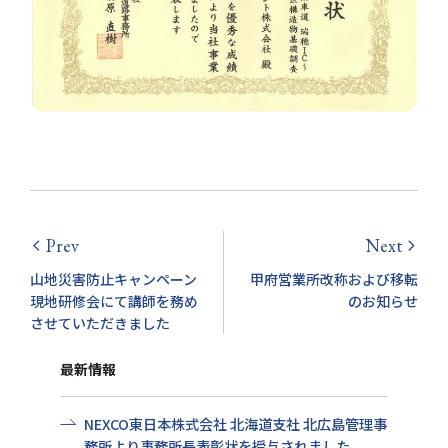
Prev
Next
arrow_back_ios
arrow_forward_ios
山地災害防止キャンペーン
甲府営業所改称および移転
現地研修会にて講師を務め
のお知らせ
させていただきました
最新情報
NEXCO東日本株式会社 北海道支社 北広島管理事
務所より事務所長表彰状を授与されました