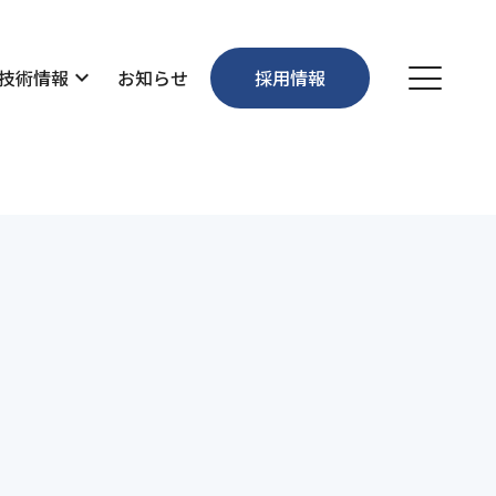
技術情報
expand_more
お知らせ
採用情報
個人情報保護方針
お問い合わせ
沿革
維持管理・環境
先輩社員の声
事