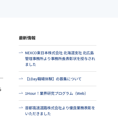
せ
社会貢献
プ情報
よくある質問
最新情報
NEXCO東日本株式会社 北海道支社 北広島
管理事務所より事務所長表彰状を授与され
ました
【1Day職場体験】の募集について
る
1Hour！業界研究プログラム（Web）
首都高速道路株式会社より優良業務表彰を
いただきました