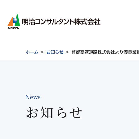
会社情報
ごあ
会社
ホーム
お知らせ
首都高速道路株式会社より優良業
経営
会社情報
事業紹介
製品紹介
技術情報
採用情報
沿革
事業
新卒者採用について
統合
キャリア採用について
電子
News
採用に関するお問い合わせ
社会
お知らせ
ごあいさつ
防災・減災
Merex-CR
表彰実績
私たちについて
事業紹介
防災
地質