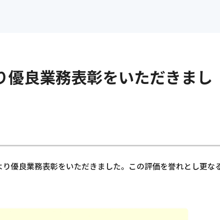
インターンシップ情報
管理・環境
よくある質問
採用に関するお問い合わ
統合マネジメントシステム
電子公告
の仕事
福利厚生・研修制度
インターンシッ
グループ会社採用情報
-CR
り優良業務表彰をいただきまし
-D
お知らせ
p
社より優良業務表彰をいただきました。この評価を誉れとし更な