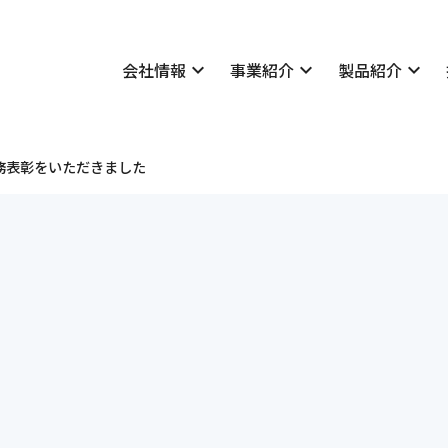
会社情報
expand_more
事業紹介
expand_more
製品紹介
expand_more
技術情報
いさつ
表彰実績
概要
学会発表・論文一覧
務表彰をいただきました
理念
採用情報
所案内
私たちについて
マネジメントシステム
社長メッセージ・座談会
公告
社員紹介
貢献
先輩社員の声
会社概要
地質・土質
Merex-D
学会発表・論文一覧
社長メッセージ・座談会
経営理念
設計
Dr.Clip
社員紹介
明治コンサルタントの仕
福利厚生・研修制度
・減災
新卒者採用について
・土質
キャリア採用について