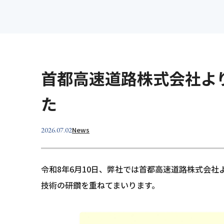
設計
維持
製品紹介
事業所案内
明治コンサルタント
Merex
首都高速道路株式会社よ
Merex
Dr.Cli
た
News
2026.07.02
令和8年6月10日、弊社では首都高速道路株式会
技術の研鑽を重ねてまいります。