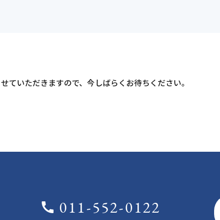
インターンシップ情報
管理・環境
よくある質問
採用に関するお問い合わ
統合マネジメントシステム
電子公告
の仕事
福利厚生・研修制度
インターンシッ
グループ会社採用情報
-CR
-D
させていただきますので、今しばらくお待ちください。
お知らせ
p
011-552-0122
call