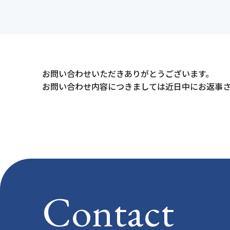
設計
維持
製品紹介
事業所案内
明治コンサルタント
Merex
お問い合わせいただきありがとうございます。
Merex
お問い合わせ内容につきましては近日中にお返事
Dr.Cli
Contact