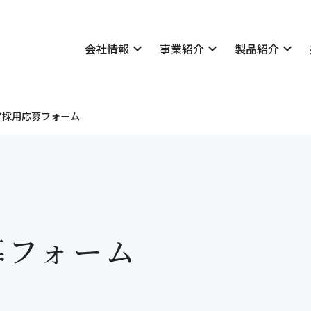
会社情報
expand_more
事業紹介
expand_more
製品紹介
expand_more
技術情報
いさつ
表彰実績
概要
学会発表・論文一覧
ア採用応募フォーム
理念
採用情報
所案内
私たちについて
マネジメントシステム
社長メッセージ・座談会
公告
社員紹介
貢献
先輩社員の声
募フォーム
会社概要
地質・土質
Merex-D
学会発表・論文一覧
社長メッセージ・座談会
経営理念
設計
Dr.Clip
社員紹介
明治コンサルタントの仕
福利厚生・研修制度
・減災
新卒者採用について
・土質
キャリア採用について