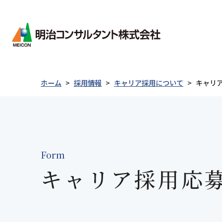
会社情報
ごあ
会社
ホーム
採用情報
キャリア採用について
キャリ
経営
会社情報
事業紹介
製品紹介
技術情報
採用情報
沿革
事業
新卒者採用について
統合
キャリア採用について
電子
Form
採用に関するお問い合わせ
社会
キャリア採用応
ごあいさつ
防災・減災
Merex-CR
表彰実績
私たちについて
事業紹介
防災
地質