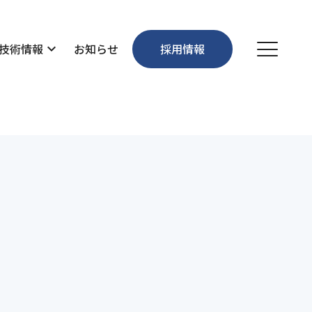
技術情報
expand_more
お知らせ
採用情報
個人情報保護方針
お問い合わせ
沿革
維持管理・環境
先輩社員の声
事