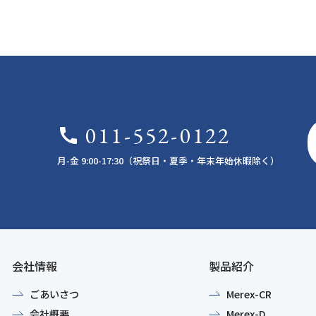
011-552-0122
call
月-金 9:00-17:30（祝祭日・夏季・年末年始休暇除く）
会社情報
製品紹介
ごあいさつ
Merex-CR
会社概要
Merex-D