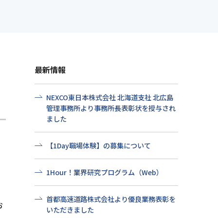
せ
社会貢献
プ情報
よくある質問
最新情報
NEXCO東日本株式会社 北海道支社 北広島
管理事務所より事務所長表彰状を授与され
ました
【1Day職場体験】の募集について
1Hour！業界研究プログラム（Web）
首都高速道路株式会社より優良業務表彰を
お
いただきました