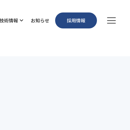
技術情報
expand_more
お知らせ
採用情報
個人情報保護方針
お問い合わせ
沿革
維持管理・環境
先輩社員の声
事