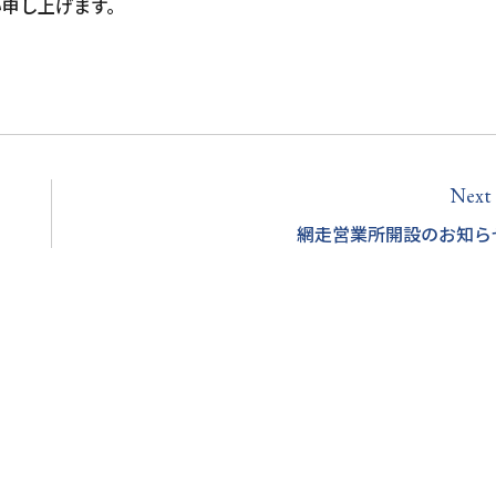
い申し上げます。
Next
a
網走営業所開設のお知ら