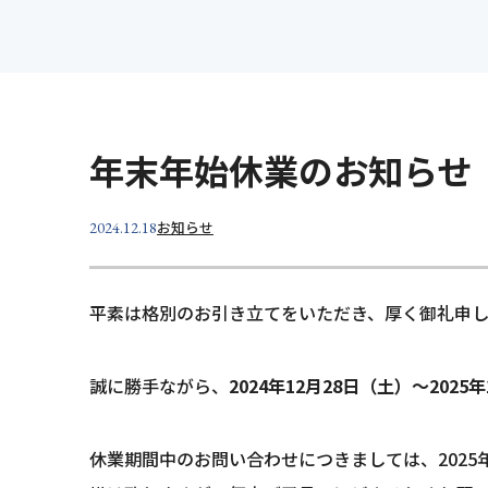
設計
維持
製品紹介
事業所案内
明治コンサルタント
Merex
年末年始休業のお知らせ
Merex
Dr.Cli
お知らせ
2024.12.18
平素は格別のお引き立てをいただき、厚く御礼申し
誠に勝手ながら、
2024年12月28日（土）～2025
休業期間中のお問い合わせにつきましては、2025