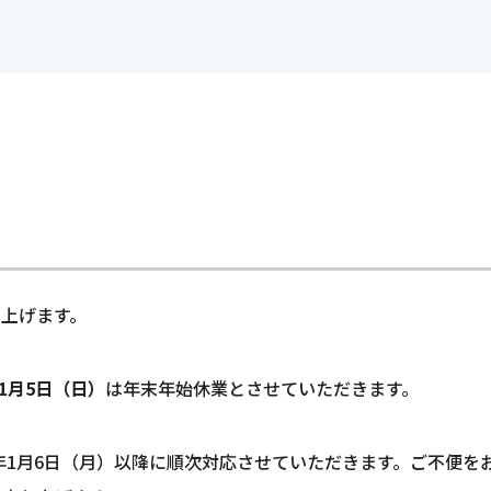
インターンシップ情報
管理・環境
よくある質問
採用に関するお問い合わ
統合マネジメントシステム
電子公告
の仕事
福利厚生・研修制度
インターンシッ
グループ会社採用情報
-CR
-D
お知らせ
p
上げます。
年1月5日（日）
は年末年始休業とさせていただきます。
年1月6日（月）以降に順次対応させていただきます。ご不便を