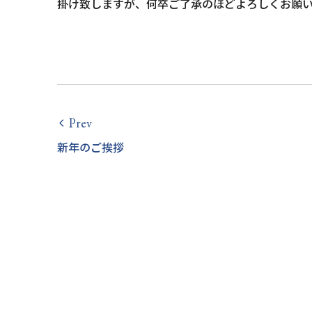
掛け致しますが、何卒ご了承のほどよろしくお願
Prev
arrow_back_ios
新年のご挨拶