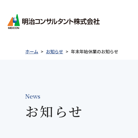
会社情報
ごあ
会社
ホーム
お知らせ
年末年始休業のお知らせ
経営
会社情報
事業紹介
製品紹介
技術情報
採用情報
沿革
事業
新卒者採用について
統合
キャリア採用について
電子
News
採用に関するお問い合わせ
社会
お知らせ
ごあいさつ
防災・減災
Merex-CR
表彰実績
私たちについて
事業紹介
防災
地質