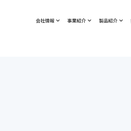
会社情報
expand_more
事業紹介
expand_more
製品紹介
expand_more
技術情報
いさつ
表彰実績
概要
学会発表・論文一覧
理念
採用情報
所案内
私たちについて
マネジメントシステム
社長メッセージ・座談会
公告
社員紹介
貢献
先輩社員の声
会社概要
地質・土質
Merex-D
学会発表・論文一覧
社長メッセージ・座談会
経営理念
設計
Dr.Clip
社員紹介
明治コンサルタントの仕
福利厚生・研修制度
・減災
新卒者採用について
・土質
キャリア採用について