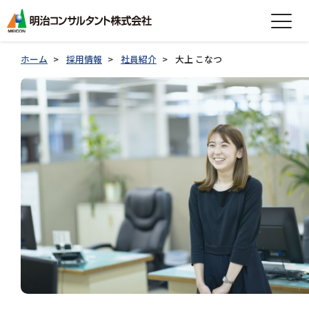
expand_more
会社情報
ホーム
採用情報
社員紹介
大上 こなつ
expand_more
事業紹介
expand_more
製品紹介
expand_more
技術情報
expand_more
採用情報
グループ会社採用情報
お知らせ