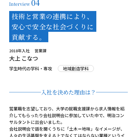
04
個人情報保護方針
Interview
技術と営業の連携により、
お問い合わせ
安心で安全な社会づくりに
貢献する。
2018年入社
営業課
大上 こなつ
学生時代の学科・専攻
地域創造学科
入社を決めた理由は？
営業職を志望しており、大学の就職支援課から求人情報を紹
介してもらったり会社説明会に参加していた中で、明治コン
サルタントに出会いました。
会社説明会で話を聞くうちに「土木＝地味」なイメージが、
人々の生活基盤を支える上でなくてはならない業種というイ